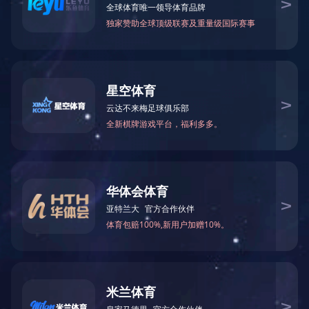
EN
网站
关于
产品服务
爱游
咨询
人力
爱游戏
爱游
青山
戏
中心
资源
(AYX)体
戏
(AYX)
育官方网
爱游戏
(AYX)
体育
站-
(AYX)体
青山
公司
人才
体育
官方
AYX.COM
企业
社会
群团
育官方网
简介
动态
理念
官方
网站
站-
网站
董事
视频
教育
AYX.COM
长致
集锦
培训
企业
工艺流程
辞
理念
责任
活动
理念
诚聘
资质证书
发展
英才
社会
历程
产品系列
责任
公司
群团
荣誉