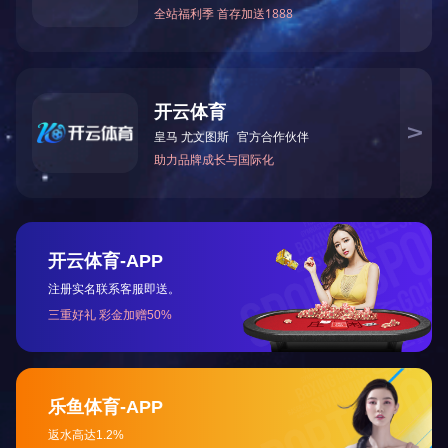
发展
英才
社会
历程
产品系列
责任
公司
办公室电
公司传真
群团
荣誉
话
活动
0578-
6557878
0578-
6557878
爱游戏
(AYX)体
销售部电
销售部电
话
话
育官方
0578-
0578-
6557770
6557769
网站-
AYX.COM