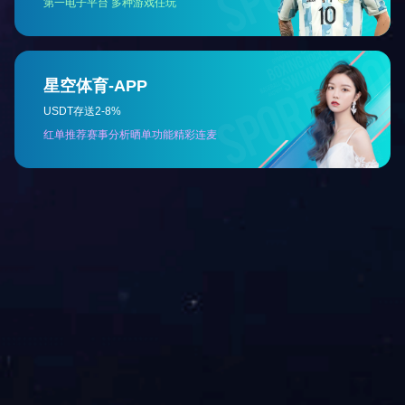
不锈钢是人类征服和改
造大自然过程中的伟大创
造，也是进一步推动人类社
会发展和文明进步的重要力
量。青山钢铁将矢志不渝地
专注于不锈钢领域，持续为
中国和世界提供优质的不锈
钢产品，为人类作出应有的
贡献。
欢迎到青山钢铁访问！
欢迎到美丽的青田做客！