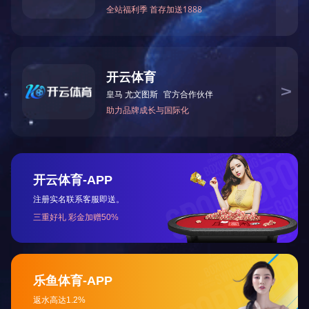
资质证书
发展
英才
社会
历程
产品系列
责任
公司
群团
荣誉
活动
05
06
07
08