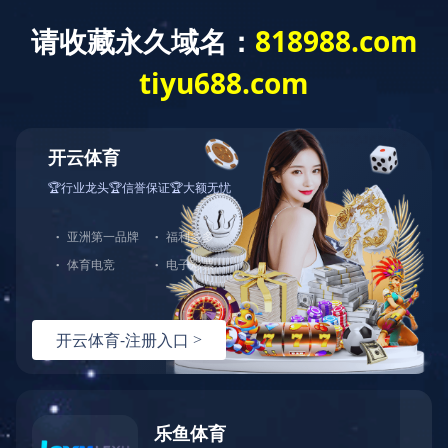
爱游戏(AYX)体育官方网站
爱游戏(AYX)体育官方网站
关于青山
产品服务
爱游戏(AYX)体育官方网站
咨询中心
人力资源
公司荣誉
爱游戏(AYX)体育官方网站-AYX.COM
HONOR
采购平台