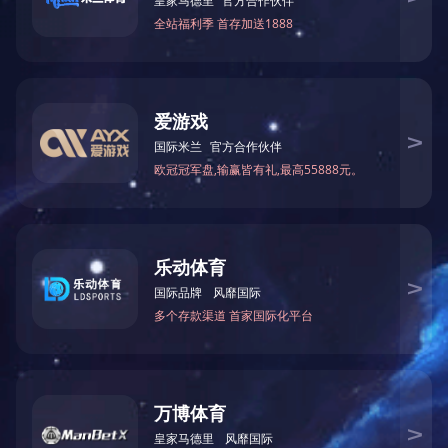
介
致
程
誉
辞
网站
关于
产品服务
爱游
咨询
人力
爱游戏
爱游
青山
戏
中心
资源
(AYX)体
戏
(AYX)
育官方网
爱游戏
(AYX)
体育
站-
(AYX)体
青山
公司
人才
体育
官方
AYX.COM
育官方网
简介
动态
理念
官方
网站
站-
网站
董事
视频
教育
AYX.COM
长致
集锦
培训
01
02
03
04
企业
工艺流程
辞
理念
诚聘