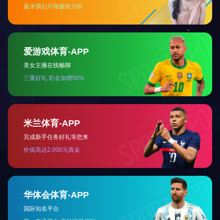
09
10
11
12
前一页
1
2
3
后一页