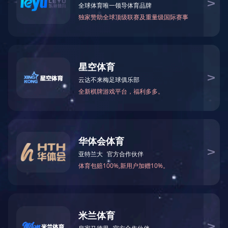
EN
青
董
发
公
山
事
展
司
简
长
历
荣