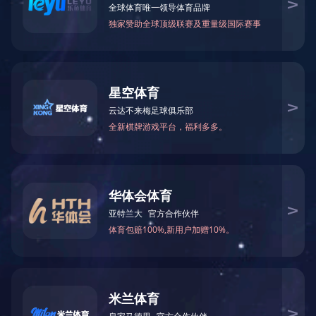
EN
爱游戏
工
资
产
(AYX)体
艺
质
品
育官方网
流
证
系